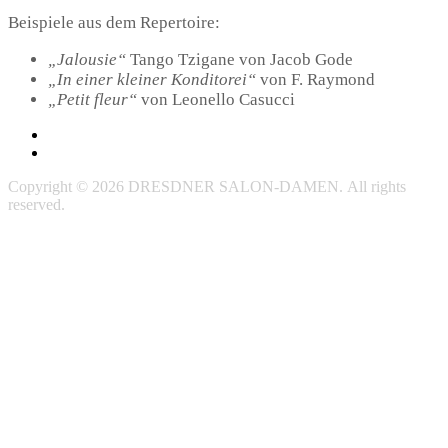
Beispiele aus dem Repertoire:
„Jalousie“
Tango Tzigane von Jacob Gode
„In einer kleiner Konditorei“
von F. Raymond
„Petit fleur“
von Leonello Casucci
Impressum
Datenschutzerklärung
Copyright © 2026 DRESDNER SALON-DAMEN. All rights
reserved.